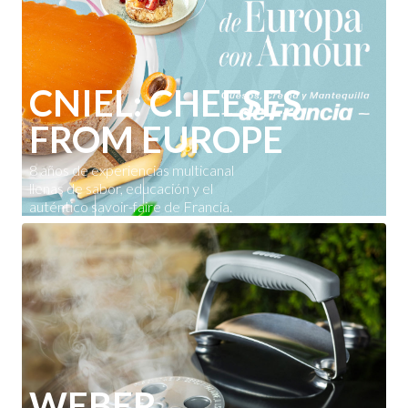
CNIEL: CHEESES
FROM EUROPE
8 años de experiencias multicanal
llenas de sabor, educación y el
auténtico savoir-faire de Francia.
WEBER