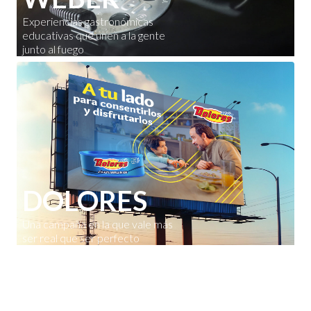
Experiencias gastronómicas
educativas que unen a la gente
junto al fuego
DOLORES
Una campaña en la que vale más
ser real que ser perfecto